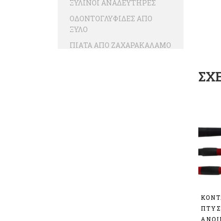
ΞΥΛΙΝΟΙ ΑΝΑΔΕΥΤΗΡΕΣ
ΟΔΟΝΤΟΓΛΥΦΙΔΕΣ ΑΠΟ
ΞΥΛΟ
ΠΙΑΤΑ ΑΠΟ ΖΑΧΑΡΑΚΑΛΑΜΟ
ΠΙΑΤΑ ΑΠΟ ΦΥΛΛΑ ΦΟΙΝΙΚΑ
ΣΧ
ΣΚΑΦΑΚΙΑ ΚΡΑΦΤ PLASTIC
FREE
ΣΚΕΥΗ ΓΙΑ ΣΟΥΣΙ
ΣΚΕΥΗ ΜΙΚΡΟΚΥΜΑΤΩΝ
ΑΠΟ ΖΑΧΑΡΟΚΑΛΑΜΟ
ΣΚΕΥΗ ΦΑΓΗΤΟΥ ΑΠΟ
ΖΑΧΑΡΟΚΑΛΑΜΟ ΜΕ
ΕΝΣΩΜΑΤΩΜΕΝΟ ΚΑΠΑΚΙ
ΤΣΑΝΤΕΣ
ΒΙΟΔΙΑΣΠΩΜΕΝΕΣ
ΚΟΝΤ
ΠΤΥ
ΤΣΑΝΤΕΣ ΧΑΡΤΙΝΕΣ
ΑΝΟΙ