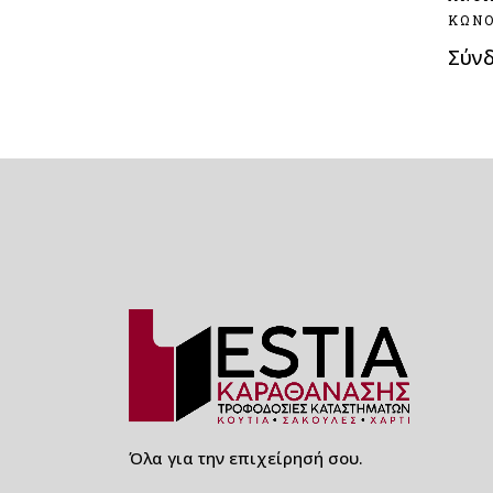
ΧΑΡΤΙΝΑ - ΒΙΟΔΙΑΣΠΩΜΕΝΑ
ΚΩΝΟ
ΚΑΛΑΜΑΚΙΑ ΡΟΦΗΜΑΤΩΝ
Σύν
ΧΑΡΤΙΝΑ -
ΒΙΟΑΔΙΑΣΠΩΜΕΝΑ
ΚΑΛΑΜΑΚΙΑ ΙΣΙΑ
ΧΑΡΤΙΝΑ -
ΒΙΟΑΔΙΑΣΠΩΜΕΝΑ
ΚΑΛΑΜΑΚΙΑ ΣΠΑΣΤΑ
ΧΑΡΤΙΝΑ - ΒΙΟΔΙΑΣΠΩΜΕΝΑ
ΚΑΛΑΜΑΚΙΑ JUMBO
ΧΑΡΤΙΝΑ ΠΙΑΤΑ ΣΤΡΟΓΓΥΛΑ
ΚΡΑΦΤ ΚΑΙ ΛΕΥΚΑ
HORECA
ΚΑΠΑΚΙΑ ΜΠΟΜΠΕ
ΠΙΠΙΛΕΣ ΚΑΙ FLAT ΓΙΑ
Όλα για την επιχείρησή σου.
ΠΟΤΗΡΙΑ ΧΑΡΤΙΝΑ