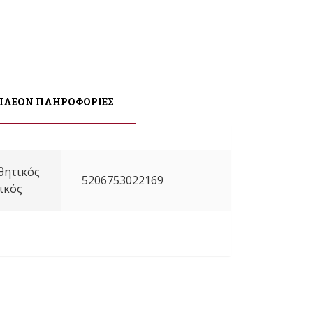
ΠΛΈΟΝ ΠΛΗΡΟΦΟΡΊΕΣ
θητικός
5206753022169
ικός