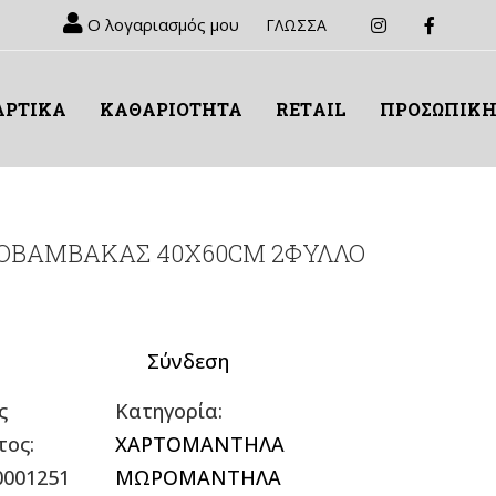
Ο λογαριασμός μου
ΓΛΩΣΣΑ
ΑΡΤΙΚΑ
ΚΑΘΑΡΙΟΤΗΤΑ
RETΑIL
ΠΡΟΣΩΠΙΚΗ
ΟΒΑΜΒΑΚΑΣ 40Χ60CM 2ΦΥΛΛΟ
Σύνδεση
ς
Κατηγορία:
τος:
ΧΑΡΤΟΜΑΝΤΗΛΑ
0001251
ΜΩΡΟΜΑΝΤΗΛΑ