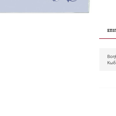
ΕΠΙ
Βοη
Κωδ