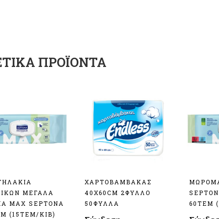
ΕΤΙΚΆ ΠΡΟΪΌΝΤΑ
ΤΗΛΑΚΙΑ
ΧΑΡΤΟΒΑΜΒΑΚΑΣ
ΜΩΡΟΜ
ΙΚΩΝ ΜΕΓΑΛΑ
40Χ60CM 2ΦΥΛΛΟ
SEPTON
A MAX SEPTONA
50ΦΥΛΛΑ
60ΤΕΜ 
ΕΜ (15ΤΕΜ/ΚΙΒ)