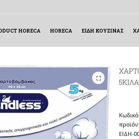
RODUCT HORECA
HORECA
ΕΙΔΗ ΚΟΥΖΙΝΑΣ
Χ
ΧΑΡΤ
5ΚΙΛΑ
Κωδικό
προϊόν
ΕΙΔΗ-0