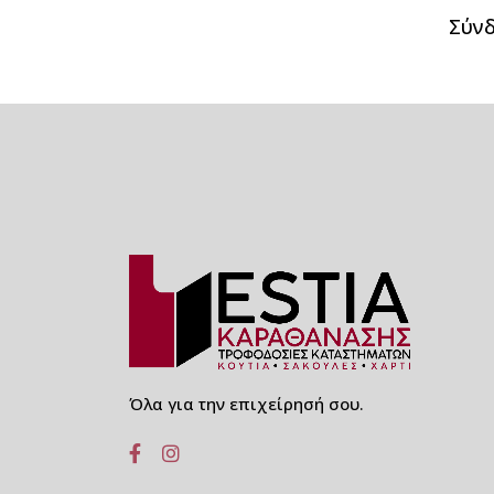
ΧΑΡΤΙΝΑ - ΒΙΟΔΙΑΣΠΩΜΕΝΑ
Σύν
ΚΑΛΑΜΑΚΙΑ ΡΟΦΗΜΑΤΩΝ
ΧΑΡΤΙΝΑ -
ΒΙΟΑΔΙΑΣΠΩΜΕΝΑ
ΚΑΛΑΜΑΚΙΑ ΙΣΙΑ
ΧΑΡΤΙΝΑ -
ΒΙΟΑΔΙΑΣΠΩΜΕΝΑ
ΚΑΛΑΜΑΚΙΑ ΣΠΑΣΤΑ
ΧΑΡΤΙΝΑ - ΒΙΟΔΙΑΣΠΩΜΕΝΑ
ΚΑΛΑΜΑΚΙΑ JUMBO
ΧΑΡΤΙΝΑ ΠΙΑΤΑ ΣΤΡΟΓΓΥΛΑ
ΚΡΑΦΤ ΚΑΙ ΛΕΥΚΑ
HORECA
Όλα για την επιχείρησή σου.
ΚΑΠΑΚΙΑ ΜΠΟΜΠΕ
ΠΙΠΙΛΕΣ ΚΑΙ FLAT ΓΙΑ
ΠΟΤΗΡΙΑ ΧΑΡΤΙΝΑ