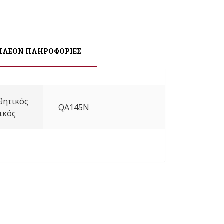
ΠΛΈΟΝ ΠΛΗΡΟΦΟΡΊΕΣ
θητικός
QA145N
ικός