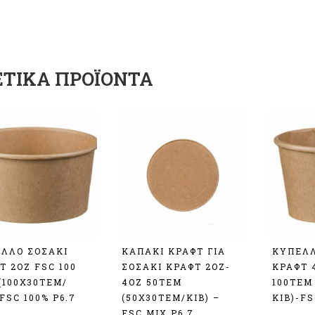
ΕΤΙΚΆ ΠΡΟΪΌΝΤΑ
ΛΛΟ ΣΟΣΑΚΙ
ΚΑΠΑΚΙ ΚΡΑΦΤ ΓΙΑ
ΚΥΠΕΛΛ
Τ 2OZ FSC 100
ΣΟΣΑΚΙ ΚΡΑΦΤ 2OZ-
ΚΡΑΦΤ 
(100Χ30TEM/
4OZ 50ΤΕΜ
100ΤΕΜ
-FSC 100% Ρ6.7
(50Χ30TEM/ΚΙΒ) –
ΚΙΒ)-FS
FSC MIX P6.7