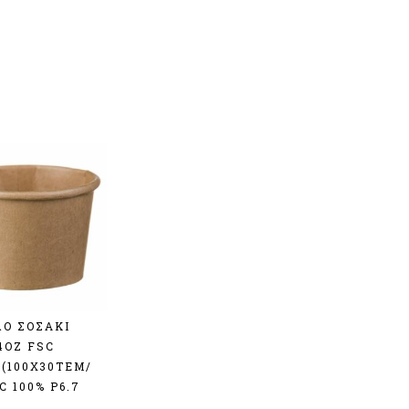
Ο ΣΟΣΑΚΙ
4OZ FSC
 (100Χ30TEM/
C 100% Ρ6.7