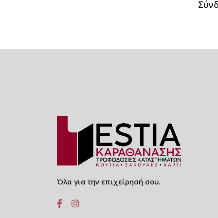
Σύν
ΧΑΡΤΙΝΑ - ΒΙΟΔΙΑΣΠΩΜΕΝΑ
ΚΑΛΑΜΑΚΙΑ ΡΟΦΗΜΑΤΩΝ
ΧΑΡΤΙΝΑ -
ΒΙΟΑΔΙΑΣΠΩΜΕΝΑ
ΚΑΛΑΜΑΚΙΑ ΙΣΙΑ
ΧΑΡΤΙΝΑ -
ΒΙΟΑΔΙΑΣΠΩΜΕΝΑ
ΚΑΛΑΜΑΚΙΑ ΣΠΑΣΤΑ
ΧΑΡΤΙΝΑ - ΒΙΟΔΙΑΣΠΩΜΕΝΑ
ΚΑΛΑΜΑΚΙΑ JUMBO
ΧΑΡΤΙΝΑ ΠΙΑΤΑ ΣΤΡΟΓΓΥΛΑ
ΚΡΑΦΤ ΚΑΙ ΛΕΥΚΑ
HORECA
Όλα για την επιχείρησή σου.
ΚΑΠΑΚΙΑ ΜΠΟΜΠΕ
ΠΙΠΙΛΕΣ ΚΑΙ FLAT ΓΙΑ
ΠΟΤΗΡΙΑ ΧΑΡΤΙΝΑ