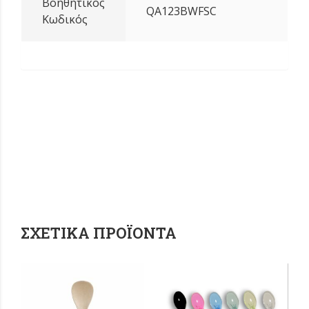
Βοηθητικός
QA123BWFSC
Κωδικός
ΣΧΕΤΙΚΆ ΠΡΟΪΌΝΤΑ