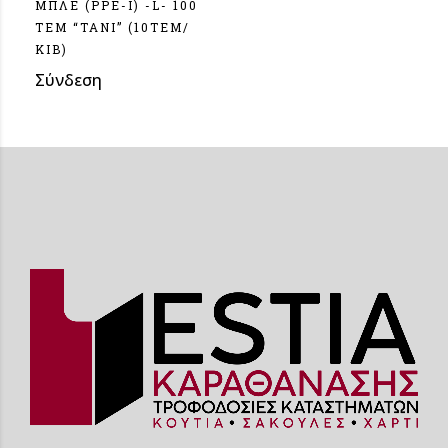
ΜΠΛΕ (PPE-I) -L- 100
ΤΕΜ “ΤΑΝΙ” (10ΤΕΜ/
ΚΙΒ)
Σύνδεση