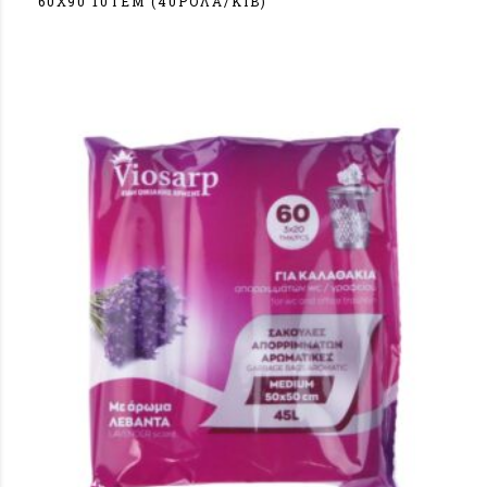
60Χ90 10ΤΕΜ (40ΡΟΛΑ/ΚΙΒ)
Σύνδεση