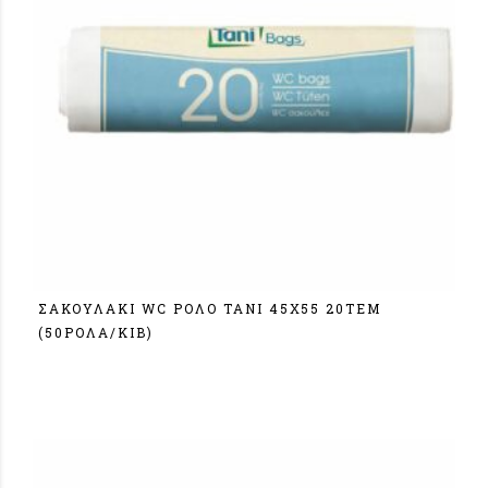
ΣΑΚΟΥΛΑΚΙ WC ΡΟΛΟ TANI 45Χ55 20ΤΕΜ
(50ΡOΛA/KIB)
Σύνδεση