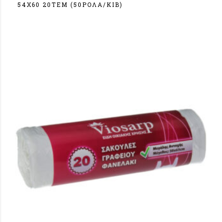
54Χ60 20ΤΕΜ (50ΡOΛA/KIB)
Σύνδεση